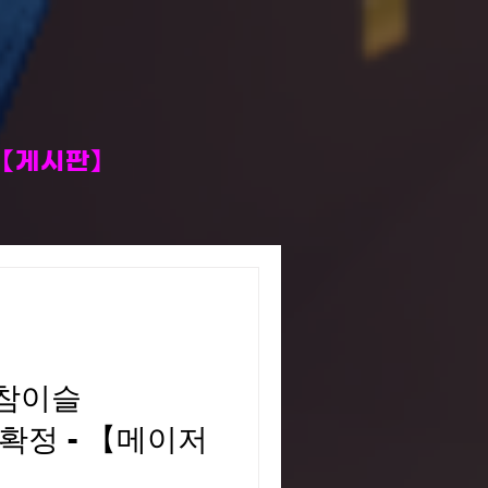
【게시판】
참이슬
튀확정 - 【메이저