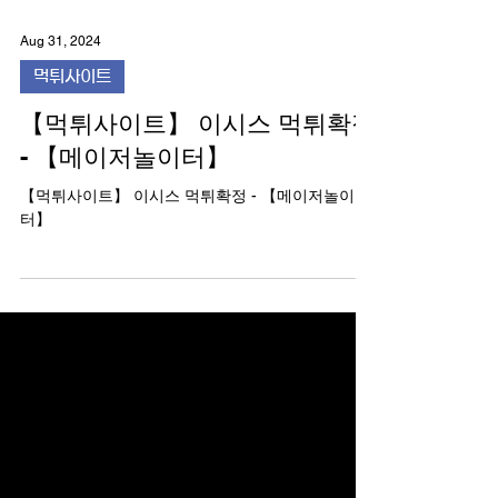
Aug 31, 2024
먹튀사이트
【먹튀사이트】 이시스 먹튀확정
- 【메이저놀이터】
【먹튀사이트】 이시스 먹튀확정 - 【메이저놀이
터】