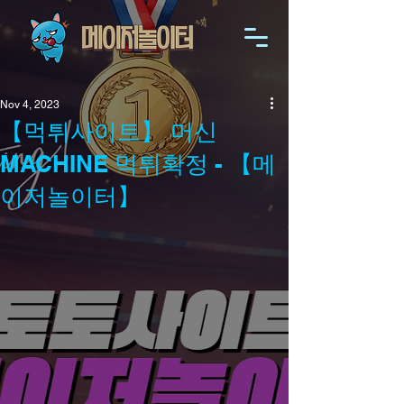
Nov 4, 2023
【먹튀사이트】 머신
MACHINE 먹튀확정 - 【메
이저놀이터】