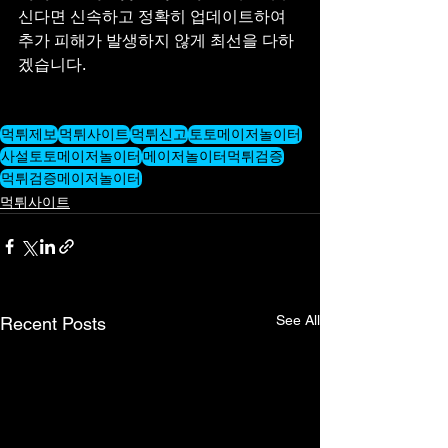
신다면 신속하고 정확히 업데이트하여 
추가 피해가 발생하지 않게 최선을 다하
겠습니다.
먹튀제보
먹튀사이트
먹튀신고
토토메이저놀이터
사설토토메이저놀이터
메이저놀이터먹튀검증
먹튀검증메이저놀이터
먹튀사이트
See All
Recent Posts