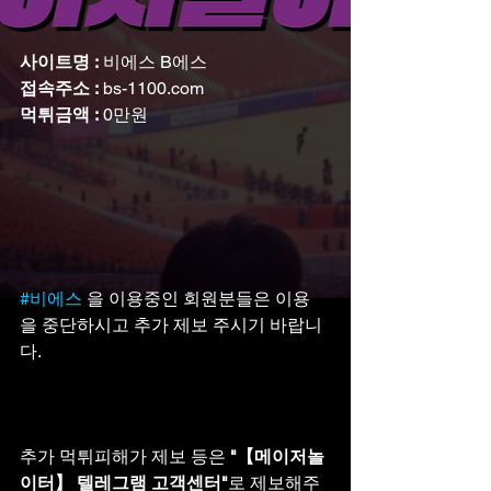
사이트명 :
 비에스 B에스
접속주소 :
 bs-1100.com
먹튀금액 :
 0만원
#비에스
 을 이용중인 회원분들은 이용
을 중단하시고 추가 제보 주시기 바랍니
다.
추가 먹튀피해가 제보 등은 
"【메이저놀
이터】 텔레그램 고객센터"
로 제보해주