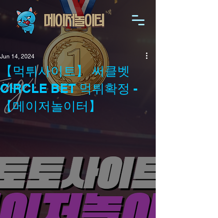
Jun 14, 2024
【먹튀사이트】 써클벳
CIRCLE BET 먹튀확정 -
【메이저놀이터】