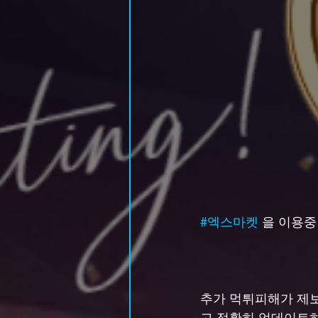
#엑스마켓
 을 이용
추가 먹튀피해가 제보
고 정확히 업데이트하