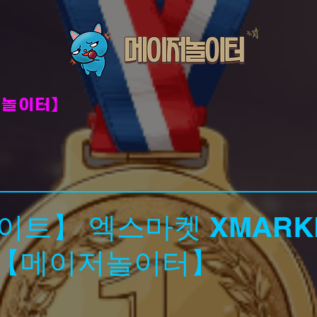
저놀이터】
트】 엑스마켓 XMARK
- 【메이저놀이터】