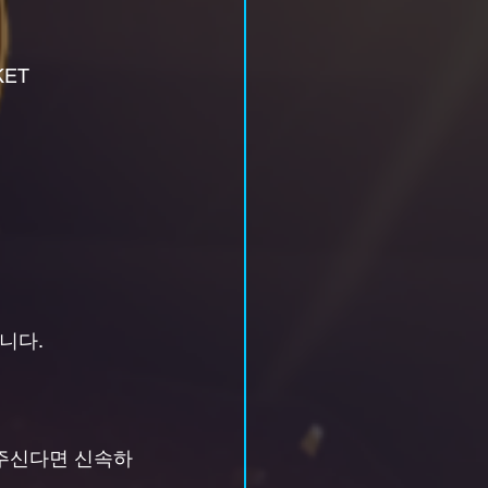
KET
니다.
주신다면 신속하