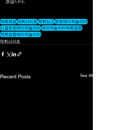
겠습니다.
먹튀제보
먹튀사이트
먹튀신고
토토메이저놀이터
사설토토메이저놀이터
메이저놀이터먹튀검증
먹튀검증메이저놀이터
먹튀사이트
See All
Recent Posts