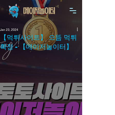
Jan 23, 2024
【먹튀사이트】 으뜸 먹튀
확정 - 【메이저놀이터】