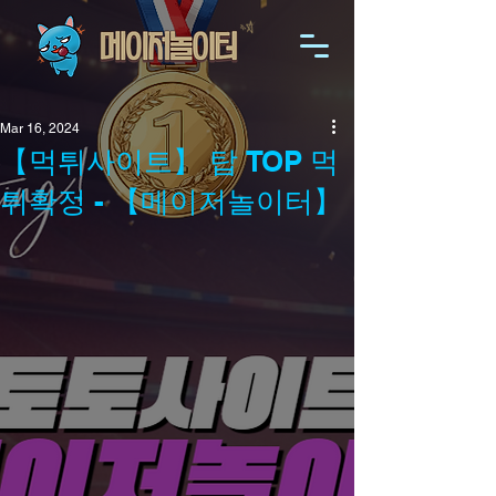
Mar 16, 2024
【먹튀사이트】 탑 TOP 먹
튀확정 - 【메이저놀이터】