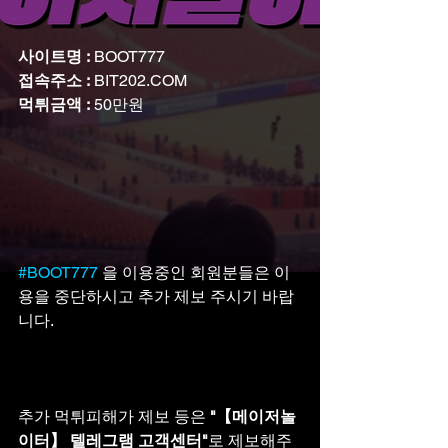
사이트명 :
 BOOT777
접속주소 :
 BIT202.COM
먹튀금액 :
 50만원
#BOOT777
 을 이용중인 회원분들은 이
용을 중단하시고 추가 제보 주시기 바랍
니다.
추가 먹튀피해가 제보 등은 
"【메이저놀
이터】 텔레그램 고객센터"
로 제보해주