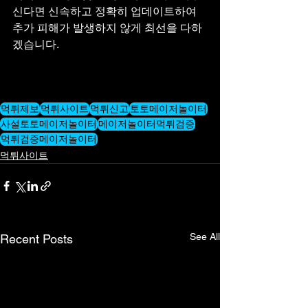
신다면 신속하고 정확히 업데이트하여 
추가 피해가 발생하지 않게 최선을 다하
겠습니다.
먹튀제보
먹튀사이트
먹튀신고
토토메이저놀이터
사설토토메이저놀이터
메이저놀이터먹튀검증
먹튀검증메이저놀이터
먹튀사이트
See All
Recent Posts