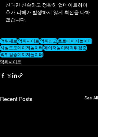
신다면 신속하고 정확히 업데이트하여 
추가 피해가 발생하지 않게 최선을 다하
겠습니다.
먹튀제보
먹튀사이트
먹튀신고
토토메이저놀이터
사설토토메이저놀이터
메이저놀이터먹튀검증
먹튀검증메이저놀이터
먹튀사이트
See All
Recent Posts