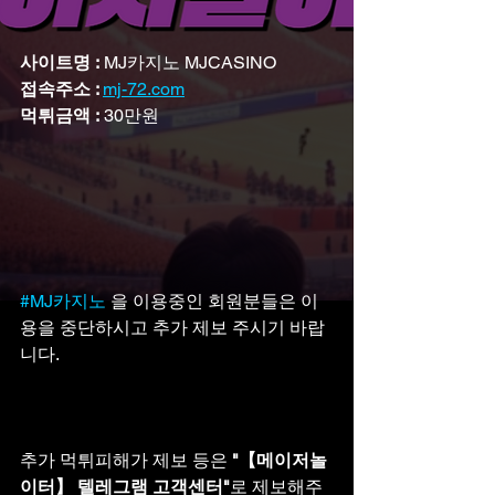
사이트명 :
 MJ카지노 MJCASINO
접속주소 : 
mj-72.com
먹튀금액 :
 30만원
#MJ카지노
 을 이용중인 회원분들은 이
용을 중단하시고 추가 제보 주시기 바랍
니다.
추가 먹튀피해가 제보 등은 
"【메이저놀
이터】 텔레그램 고객센터"
로 제보해주